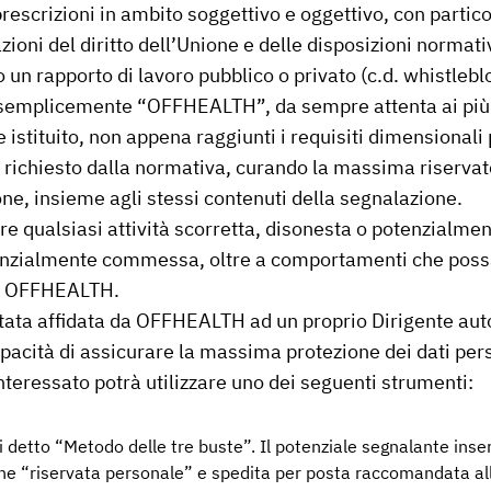
escrizioni in ambito soggettivo e oggettivo, con partico
ioni del diritto dell’Unione e delle disposizioni normati
un rapporto di lavoro pubblico o privato (c.d. whistlebl
emplicemente “OFFHEALTH”, da sempre attenta ai più alt
tituito, non appena raggiunti i requisiti dimensionali pr
i richiesto dalla normativa, curando la massima riservat
one, insieme agli stessi contenuti della segnalazione.
qualsiasi attività scorretta, disonesta o potenzialmente
nzialmente commessa, oltre a comportamenti che poss
 a OFFHEALTH.
tata affidata da OFFHEALTH ad un proprio Dirigente autor
acità di assicurare la massima protezione dei dati perso
interessato potrà utilizzare uno dei seguenti strumenti:
osi detto “Metodo delle tre buste”. Il potenziale segnalante inse
ione “riservata personale” e spedita per posta raccomandata al