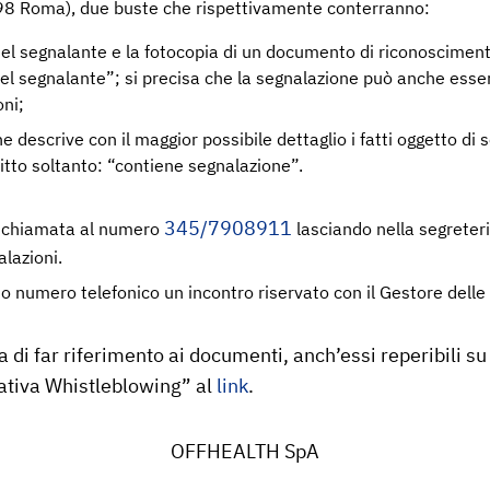
8 Roma), due buste che rispettivamente conterranno:
vi del segnalante e la fotocopia di un documento di riconosciment
 del segnalante”; si precisa che la segnalazione può anche esse
oni;
descrive con il maggior possibile dettaglio i fatti oggetto di 
ritto soltanto: “contiene segnalazione”.
345/7908911
a chiamata al numero
lasciando nella segreteria
alazioni.
o numero telefonico un incontro riservato con il Gestore delle 
 di far riferimento ai documenti, anch’essi reperibili su 
ativa Whistleblowing” al
link
.
OFFHEALTH SpA