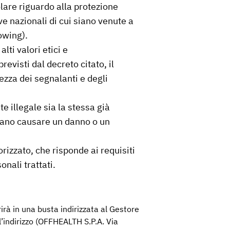
lare riguardo alla protezione
ve nazionali di cui siano venute a
owing).
i valori etici e
evisti dal decreto citato, il
ezza dei segnalanti e degli
 illegale sia la stessa già
ano causare un danno o un
izzato, che risponde ai requisiti
nali trattati.
rirà in una busta indirizzata al Gestore
l’indirizzo (OFFHEALTH S.P.A. Via