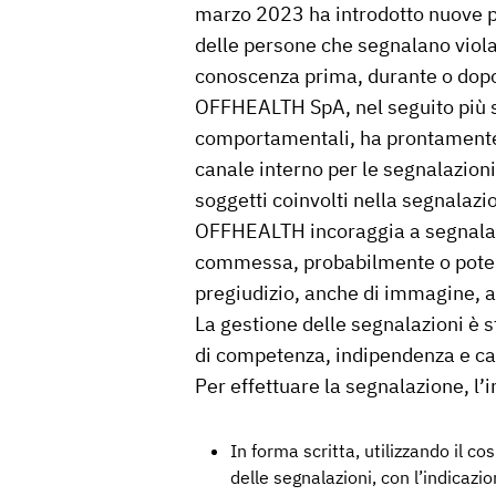
marzo 2023 ha introdotto nuove pr
delle persone che segnalano violaz
conoscenza prima, durante o dopo 
OFFHEALTH SpA, nel seguito più s
comportamentali, ha prontamente is
canale interno per le segnalazion
soggetti coinvolti nella segnalazi
OFFHEALTH incoraggia a segnalare 
commessa, probabilmente o pote
pregiudizio, anche di immagine,
La gestione delle segnalazioni è s
di competenza, indipendenza e cap
Per effettuare la segnalazione, l’
In forma scritta, utilizzando il c
delle segnalazioni, con l’indicaz