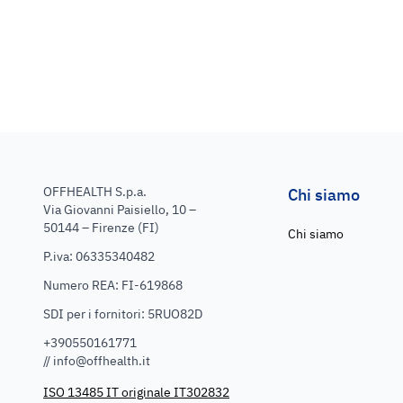
OFFHEALTH S.p.a.
Chi siamo
Via Giovanni Paisiello, 10 –
50144 – Firenze (FI)
Chi siamo
P.iva: 06335340482
Numero REA: FI-619868
SDI per i fornitori: 5RUO82D
+390550161771
//
info@offhealth.it
ISO 13485 IT originale IT302832