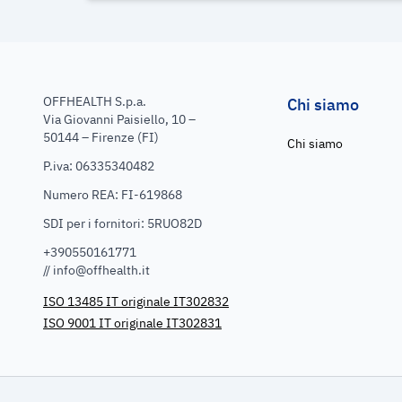
OFFHEALTH S.p.a.
Chi siamo
Via Giovanni Paisiello, 10 –
50144 – Firenze (FI)
Chi siamo
P.iva: 06335340482
Numero REA: FI-619868
SDI per i fornitori: 5RUO82D
+390550161771
//
info@offhealth.it
ISO 13485 IT originale IT302832
ISO 9001 IT originale IT302831