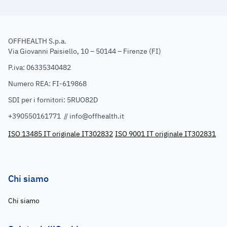
OFFHEALTH S.p.a.
Via Giovanni Paisiello, 10 – 50144 – Firenze (FI)
P.iva: 06335340482
Numero REA: FI-619868
SDI per i fornitori: 5RUO82D
+390550161771 //
info@offhealth.it
ISO 13485 IT originale IT302832
ISO 9001 IT originale IT302831
Chi siamo
Chi siamo