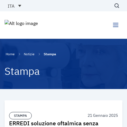
Vai al contenuto
ITA
Cerc
Men
Home
Notizie
Stampa
Stampa
21 Gennaio 2025
STAMPA
ERREDI soluzione oftalmica senza