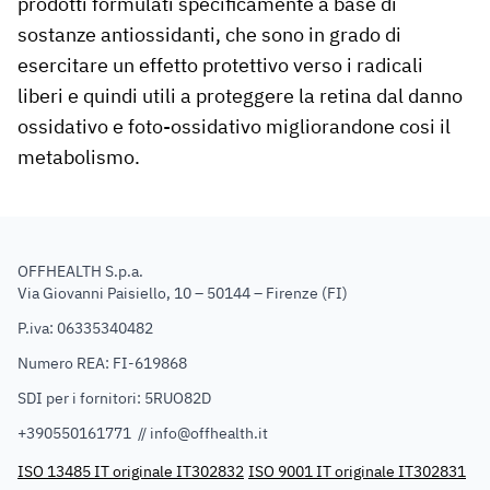
prodotti formulati specificamente a base di
sostanze antiossidanti, che sono in grado di
esercitare un effetto protettivo verso i radicali
liberi e quindi utili a proteggere la retina dal danno
ossidativo e foto-ossidativo migliorandone cosi il
metabolismo.
OFFHEALTH S.p.a.
Via Giovanni Paisiello, 10 – 50144 – Firenze (FI)
P.iva: 06335340482
Numero REA: FI-619868
SDI per i fornitori: 5RUO82D
+390550161771 //
info@offhealth.it
ISO 13485 IT originale IT302832
ISO 9001 IT originale IT302831