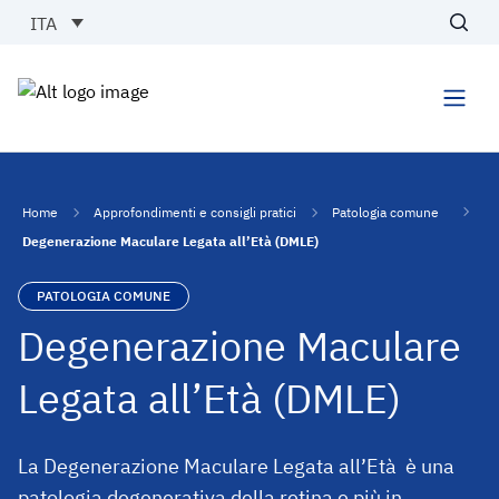
Vai al contenuto
ITA
Cerc
Men
Home
Approfondimenti e consigli pratici
Patologia comune
Degenerazione Maculare Legata all’Età (DMLE)
PATOLOGIA COMUNE
Degenerazione Maculare
Legata all’Età (DMLE)
La Degenerazione Maculare Legata all’Età è una
patologia degenerativa della retina e più in