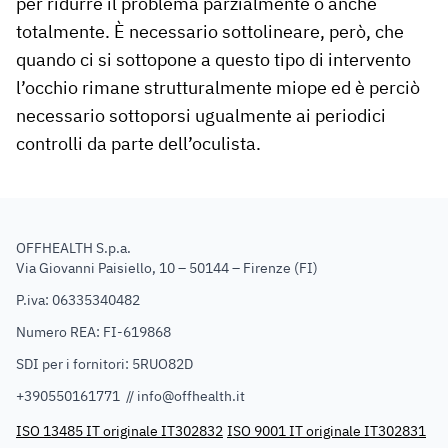
per ridurre il problema parzialmente o anche
totalmente. È necessario sottolineare, però, che
quando ci si sottopone a questo tipo di intervento
l’occhio rimane strutturalmente miope ed è perciò
necessario sottoporsi ugualmente ai periodici
controlli da parte dell’oculista.
OFFHEALTH S.p.a.
Via Giovanni Paisiello, 10 – 50144 – Firenze (FI)
P.iva: 06335340482
Numero REA: FI-619868
SDI per i fornitori: 5RUO82D
+390550161771 //
info@offhealth.it
ISO 13485 IT originale IT302832
ISO 9001 IT originale IT302831