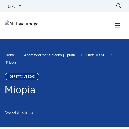
Vai al contenuto
ITA
Cerc
Men
Home
Approfondimenti e consigli pratici
Difetti visivi
Miopia
DIFETTI VISIVI
Miopia
Scopri di più